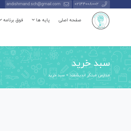
andishmand.sch@gmail.com
02144008002
صفحه اصلی
پایه ها
فوق برنامه
سبد خرید
مدارس مبتکر اندیشمند
>
سبد خرید