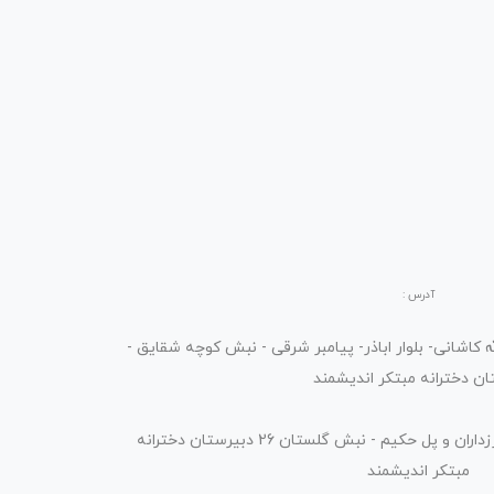
آدرس :
 کاشانی- بلوار اباذر- پیامبر شرقی - نبش کوچه شقایق -
ن دخترانه مبتکر اندیشمند
تهران - اشرفی اصفهانی - بین مرزداران و پل حکیم - نبش گلستان 26 دبیرستان دخترانه
مبتکر اندیشمند