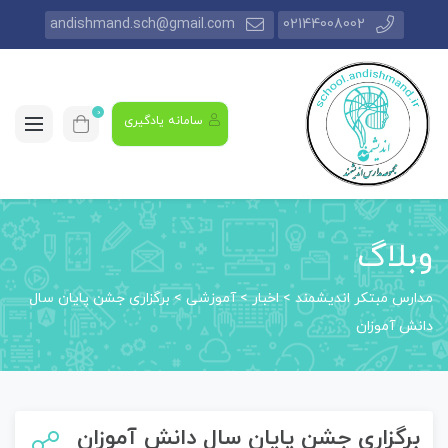
andishmand.sch@gmail.com
02144008002
0
سامانه یادگیری
وبلاگ
مدارس مبتکر اندیشمند
>
اخبار
>
آموزشی
>
برگزاری جشن پایان سال
دانش آموزان
برگزاری جشن پایان سال دانش آموزان